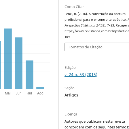
Como Citar
Lenzi, B. (2016). A construção da postura
profissional para o encontro terapêutico.
Perspectiva Sistêmica
,
24
(53), 7–23. Recupe
https://www.revistanps.com.br/nps/articl
109
Fomatos de Citação
Edição
v. 24 n. 53 (2015)
Seção
Artigos
Licença
Autores que publicam nesta revista
concordam com os seguintes termos