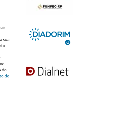
uir
na sua
nto
r
omo
o do
ito do