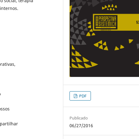
o social, terapia
internos.
rativas,
o
PDF
ossos
Publicado
partilhar
06/27/2016