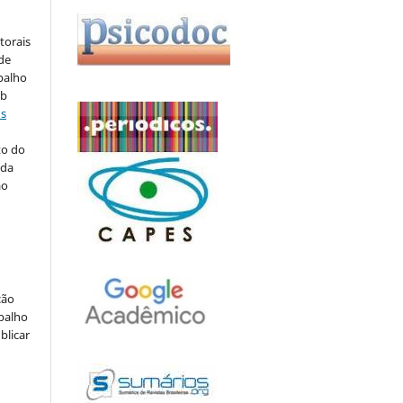
torais
 de
balho
ob
ns
to do
 da
ão
ção
abalho
blicar