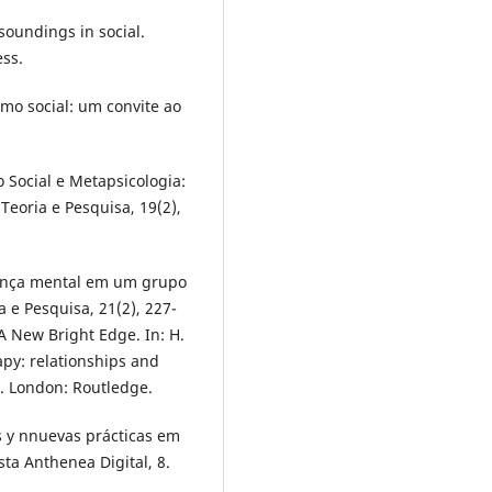
 soundings in social.
ess.
smo social: um convite ao
 Social e Metapsicologia:
Teoria e Pesquisa, 19(2),
oença mental em um grupo
a e Pesquisa, 21(2), 227-
 A New Bright Edge. In: H.
apy: relationships and
). London: Routledge.
s y nnuevas prácticas em
sta Anthenea Digital, 8.