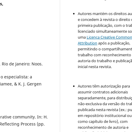
s,
Autores mantém os direitos au
e concedem à revista o direito
primeira publicação, com o tra
licenciado simultaneamente s
uma
Licença Creative Commo
Attribution
após a publicação,
permitindo o compartilhamen
trabalho com reconhecimento
autoria do trabalho e publicaç
. Rio de Janeiro: Noos.
inicial nesta revista.
o especialista: a
amee, & K. J. Gergen
Autores têm autorização para
assumir contratos adicionais
separadamente, para distribui
não-exclusiva da versão do tr
publicada nesta revista (ex.: pu
em repositório institucional ou
rative community. In: H.
como capítulo de livro), com
Reflecting Process (pp.
reconhecimento de autoria e