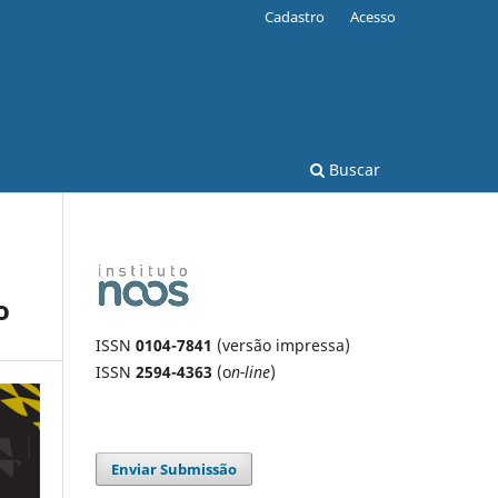
Cadastro
Acesso
Buscar
o
ISSN
0104-7841
(versão impressa)
ISSN
2594-4363
(o
n-line
)
Enviar Submissão