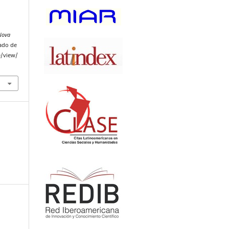
Nova
rado de
e/view/
: