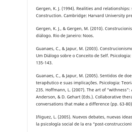
Gergen, K. J. (1994). Realities and relationships:
Construction. Cambridge: Harvard University pr
Gergen, K. J., & Gergen, M. (2010). Construcioni
diálogo. Rio de Janeiro: Noos.
Guanaes, C., & Japur, M. (2003). Construcionismo
Um Diálogo sobre o Conceito de Self. Psicologia: 
135-143.
Guanaes, C., & Japur, M. (2005). Sentidos de d
terapêutico e suas implicações. Psicologia: Teori
235. Hoffmann, L. (2007). The art of “withness”:
Anderson, & D. Gehart (Eds.). Collaborative ther
conversations that make a difference (pp. 63-80
Iñiguez, L. (2005). Nuevos debates, nuevas idea
la psicología social de la era “post-construccioni