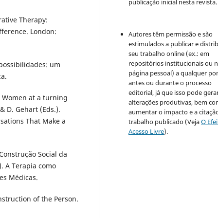
publicação inicial nesta revista.
rative Therapy:
fference. London:
Autores têm permissão e são
estimulados a publicar e distrib
seu trabalho online (ex.: em
repositórios institucionais ou 
possibilidades: um
página pessoal) a qualquer po
a.
antes ou durante o processo
editorial, já que isso pode gera
). Women at a turning
alterações produtivas, bem c
 & D. Gehart (Eds.).
aumentar o impacto e a citaçã
rsations That Make a
trabalho publicado (Veja
O Efe
Acesso Livre
).
 Construção Social da
). A Terapia como
tes Médicas.
onstruction of the Person.