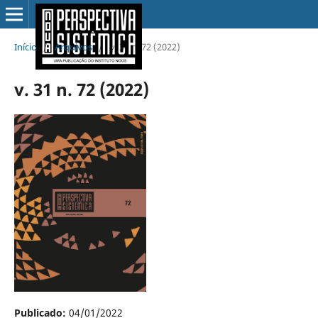
Início
/
Arquivos
/
v. 31 n. 72 (2022)
v. 31 n. 72 (2022)
Publicado:
04/01/2022