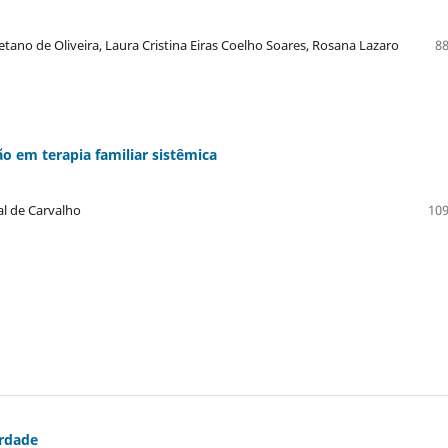
etano de Oliveira, Laura Cristina Eiras Coelho Soares, Rosana Lazaro
88
ão em terapia familiar sistêmica
al de Carvalho
109
erdade