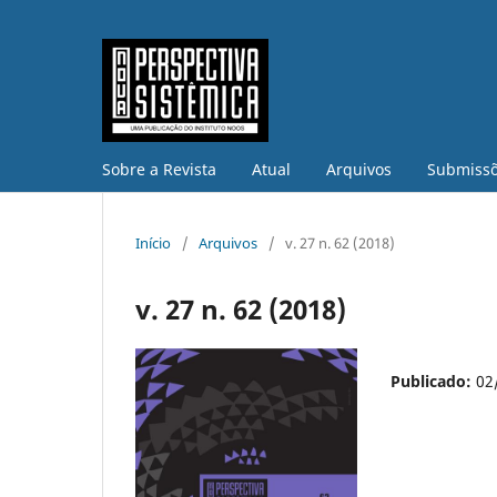
Sobre a Revista
Atual
Arquivos
Submiss
Início
/
Arquivos
/
v. 27 n. 62 (2018)
v. 27 n. 62 (2018)
Publicado:
02