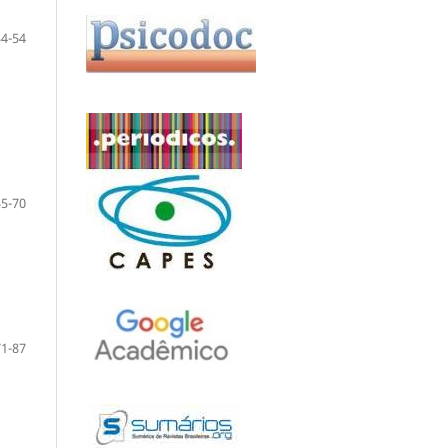
34-54
55-70
71-87