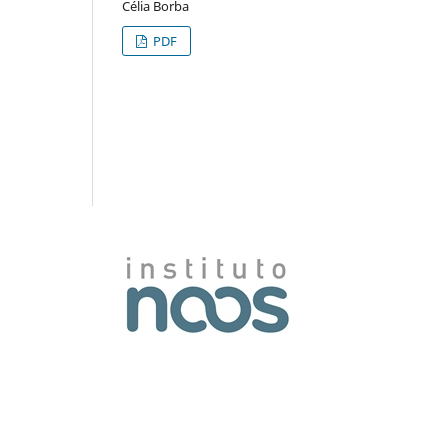
Célia Borba
PDF