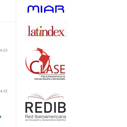
6-23
24-33
s